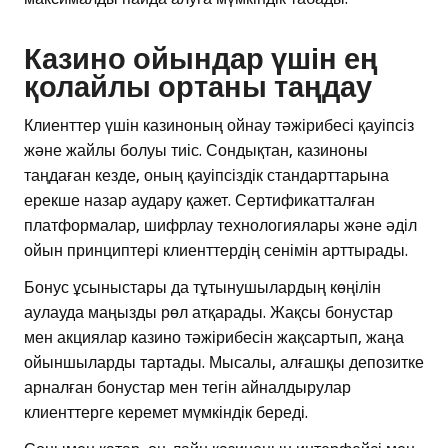
Казино ойындар үшін ең
қолайлы ортаны таңдау
Клиенттер үшін казиноның ойнау тәжірибесі қауіпсіз
және жайлы болуы тиіс. Сондықтан, казиноны
таңдаған кезде, оның қауіпсіздік стандарттарына
ерекше назар аудару қажет. Сертификатталған
платформалар, шифрлау технологиялары және әділ
ойын принциптері клиенттердің сенімін арттырады.
Бонус ұсыныстары да тұтынушылардың көңілін
аулауда маңызды рөл атқарады. Жақсы бонустар
мен акциялар казино тәжірибесін жақсартып, жаңа
ойыншыларды тартады. Мысалы, алғашқы депозитке
арналған бонустар мен тегін айналдырулар
клиенттерге керемет мүмкіндік береді.