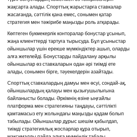
жақсарта алады. Спорттық жарыстарға ставкалар
жасағанда, сәттілік қана емес, сонымен қатар
стратегия мен тәжірибе маңызды роль атқарады.
Көптеген букмекерлік конторалар бонустар ұсынып,
жаңа клиенттерді тартуға тырысуда. Бұл ұсыныстар
ойыншылар үшін ерекше мүмкіндіктер ашып, оларды
алға жетелейді. Бонустарды пайдалану арқылы
ойыншылар өз ставкаларын одан әрі тиімді ете
алады, сонымен бірге, тәуекелдерін азайтады.
Спорттық ставкалардың дамуы мен өсуі, сондай-ақ,
ойыншылардың қалауы мен қызығушылығына
байланысты болады. Әркімнің өзіне ыңғайлы
платформа мен стратегияны таңдауы, сәттілікті
қамтамасыз ету жолындағы маңызды қадам болып
табылады. Ойыншылар дұрыс шешім қабылдап,
тиімді стратегиялық жоспарлар құра отырып,
максималды пайда алуға мүмкіндік табады.