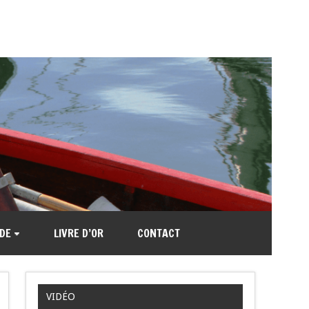
DE
LIVRE D’OR
CONTACT
VIDÉO