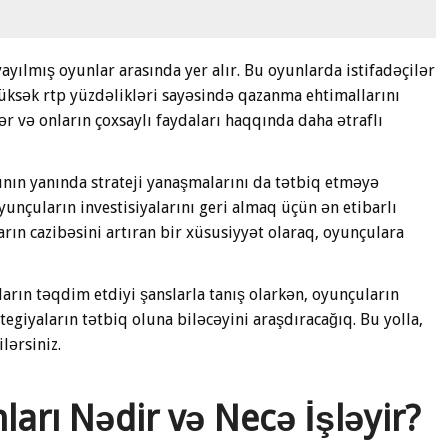
yılmış oyunlar arasında yer alır. Bu oyunlarda istifadəçilər
üksək rtp yüzdəlikləri sayəsində qazanma ehtimallarını
ər və onların çoxsaylı faydaları haqqında daha ətraflı
ının yanında strateji yanaşmalarını da tətbiq etməyə
oyunçuların investisiyalarını geri almaq üçün ən etibarlı
ların cazibəsini artıran bir xüsusiyyət olaraq, oyunçulara
nların təqdim etdiyi şanslarla tanış olarkən, oyunçuların
egiyaların tətbiq oluna biləcəyini araşdıracağıq. Bu yolla,
lərsiniz.
arı Nədir və Necə İşləyir?