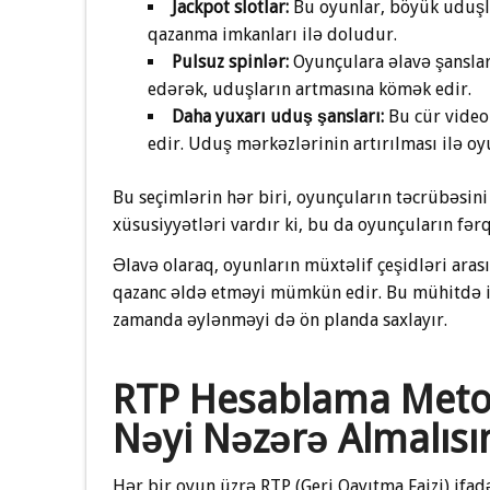
Jackpot slotlar:
Bu oyunlar, böyük uduşla
qazanma imkanları ilə doludur.
Pulsuz spinlər:
Oyunçulara əlavə şanslar
edərək, uduşların artmasına kömək edir.
Daha yuxarı uduş şansları:
Bu cür video 
edir. Uduş mərkəzlərinin artırılması ilə oy
Bu seçimlərin hər biri, oyunçuların təcrübəsin
xüsusiyyətləri vardır ki, bu da oyunçuların fər
Əlavə olaraq, oyunların müxtəlif çeşidləri aras
qazanc əldə etməyi mümkün edir. Bu mühitdə iş
zamanda əylənməyi də ön planda saxlayır.
RTP Hesablama Metod
Nəyi Nəzərə Almalısın
Hər bir oyun üzrə RTP (Geri Qayıtma Faizi) if