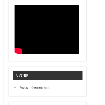
A VENIR
Aucun évènement