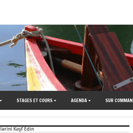
STAGES ET COURS
AGENDA
SUR COMMAN
lərini Kəşf Edin