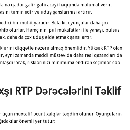
də nə qədər gəlir gətirəcəyi haqqında məlumat verir.
nı təmin edir və uduş şanslarınızı artırır.
dici bir mühit yaradır. Belə ki, oyunçular daha çox
hib olurlar. Həmçinin, pul mükafatları ilə yanaşı, pulsuz
ək, daha da çox uduş əldə etmək şansı artır.
lərini diqqətlə nəzərə almaq önəmlidir. Yüksək RTP olan
tmir, eyni zamanda maddi müstəvidə daha real qazancları da
inləşdirərək, risklərinizi minimuma endirən seçimlər edə
şı RTP Dərəcələrini Təklif
r üçün müxtəlif υcünt xalqlar təqdim olunur. Oyunçuların
ğıdakılar önəmli yer tutur: