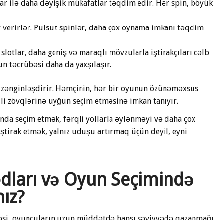
r ilə daha dəyişik mükafatlar təqdim edir. Hər spin, böyük
 verirlər. Pulsuz spinlər, daha çox oynama imkanı təqdim
slotlar, daha geniş və maraqlı mövzularla iştirakçıları cəlb
un təcrübəsi daha da yaxşılaşır.
i zənginləşdirir. Həmçinin, hər bir oyunun özünəməxsus
qli zövqlərinə uyğun seçim etməsinə imkan tanıyır.
ında seçim etmək, fərqli yollarla əylənməyi və daha çox
tirak etmək, yalnız uduşu artırmaq üçün deyil, eyni
ları və Oyun Seçimində
ız?
adəsi, oyuncuların uzun müddətdə hansı səviyyədə qazanmağı