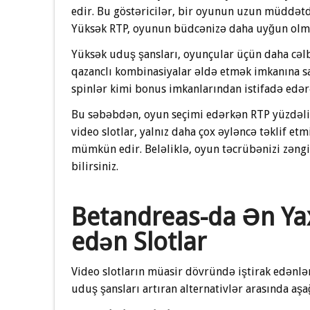
edir. Bu göstəricilər, bir oyunun uzun müddət
Yüksək RTP, oyunun büdcənizə daha uyğun olması
Yüksək uduş şansları, oyunçular üçün daha cəlbe
qazanclı kombinasiyalar əldə etmək imkanına sa
spinlər kimi bonus imkanlarından istifadə edər
Bu səbəbdən, oyun seçimi edərkən RTP yüzdəlik
video slotlar, yalnız daha çox əyləncə təklif e
mümkün edir. Beləliklə, oyun təcrübənizi zəng
bilirsiniz.
Betandreas-da Ən Yax
edən Slotlar
Video slotların müasir dövründə iştirak edənlə
uduş şansları artıran alternativlər arasında aşa