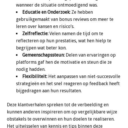
wanneer de situatie ontmoedigend was.
Educatie en Onderzoek:
Ze hebben
gebruikgemaakt van bonus reviews om meer te
leren over kansen en risico’s.
Zelfreflectie:
Velen namen de tijd om te
reflecteren op hun prestaties, wat hen hielp te
begrijpen wat beter kon.
Gemeenschapssteun:
Delen van ervaringen op
platforms gaf hen de motivatie en steun die ze
nodig hadden.
Flexibiliteit:
Het aanpassen van niet-succesvolle
strategieën en het snel reageren op feedback heeft
bijgedragen aan hun resultaten.
Deze klantverhalen spreken tot de verbeelding en
kunnen anderen inspireren om op vergelijkbare wijze
obstakels te overwinnen en hun doelen te realiseren.
Het uitwisselen van kennis en tips binnen deze