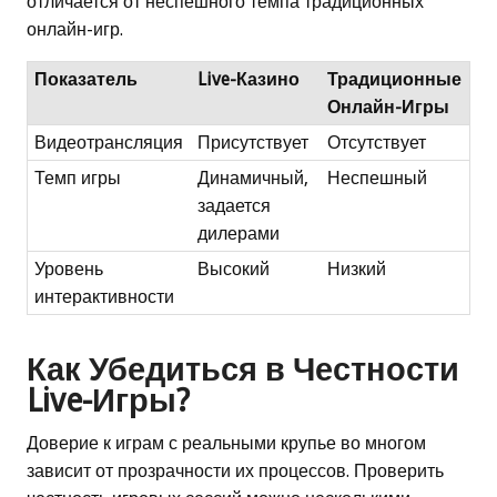
отличается от неспешного темпа традиционных
онлайн-игр.
Показатель
Live-Казино
Традиционные
Онлайн-Игры
Видеотрансляция
Присутствует
Отсутствует
Темп игры
Динамичный,
Неспешный
задается
дилерами
Уровень
Высокий
Низкий
интерактивности
Как Убедиться в Честности
Live-Игры?
Доверие к играм с реальными крупье во многом
зависит от прозрачности их процессов. Проверить