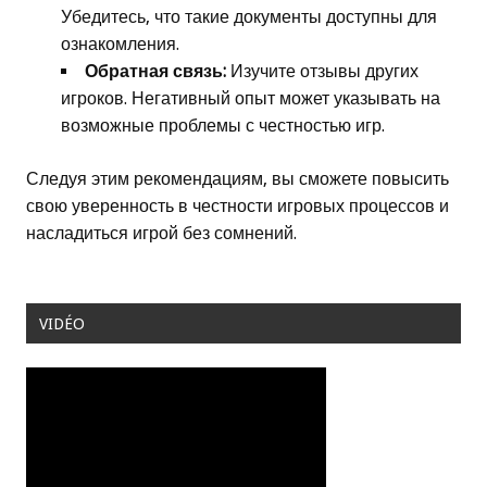
Убедитесь, что такие документы доступны для
ознакомления.
Обратная связь:
Изучите отзывы других
игроков. Негативный опыт может указывать на
возможные проблемы с честностью игр.
Следуя этим рекомендациям, вы сможете повысить
свою уверенность в честности игровых процессов и
насладиться игрой без сомнений.
VIDÉO