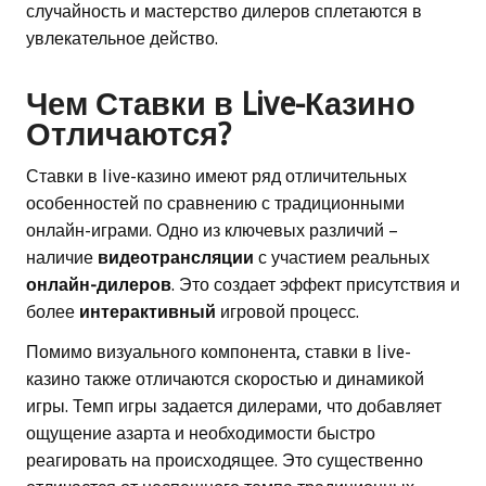
случайность и мастерство дилеров сплетаются в
увлекательное действо.
Чем Ставки в Live-Казино
Отличаются?
Ставки в live-казино имеют ряд отличительных
особенностей по сравнению с традиционными
онлайн-играми. Одно из ключевых различий –
наличие
видеотрансляции
с участием реальных
онлайн-дилеров
. Это создает эффект присутствия и
более
интерактивный
игровой процесс.
Помимо визуального компонента, ставки в live-
казино также отличаются скоростью и динамикой
игры. Темп игры задается дилерами, что добавляет
ощущение азарта и необходимости быстро
реагировать на происходящее. Это существенно