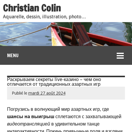
Christian Colin
Aquarelle, dessin, illustration, photo…
MENU
Раскрываем секреты live-казино – чем оно
отличается от традиционных азартных игр
Publié le
mardi 27 août 2024
Погрузись в волнующий мир азартных игр, где
шансы на выигрыш
сплетаются с захватывающей
видеотрансляцией
в удивительном танце
интерактивности. Покинь привычные поля и взгляни