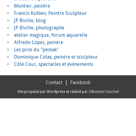
Montier, peintre
Francis Kuhlen, Peintre Sculpteur
JP Biville, blog
JP Biville, photographe
atelier magique, forum aquarelle
Alfredo Lopez, peintre
Les pros du "pestak"
Dominique Colas, peintre et sculpteur
Côté Cour, spectacles et événements
Contact
|
Facebook
Site propulsé par Wordpress et réalisé par
Sébastien Vauchel