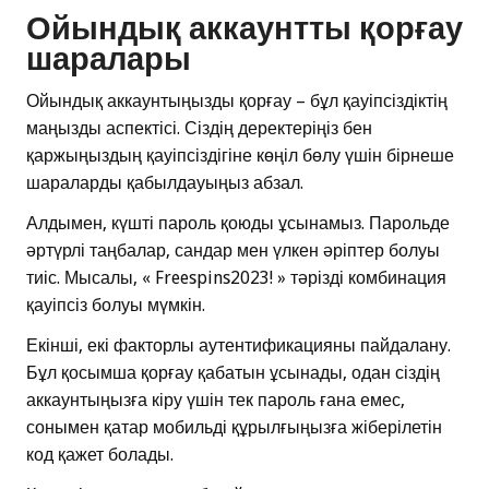
Ойындық аккаунтты қорғау
шаралары
Ойындық аккаунтыңызды қорғау – бұл қауіпсіздіктің
маңызды аспектісі. Сіздің деректеріңіз бен
қаржыңыздың қауіпсіздігіне көңіл бөлу үшін бірнеше
шараларды қабылдауыңыз абзал.
Алдымен, күшті пароль қоюды ұсынамыз. Парольде
әртүрлі таңбалар, сандар мен үлкен әріптер болуы
тиіс. Мысалы, « Freespins2023! » тәрізді комбинация
қауіпсіз болуы мүмкін.
Екінші, екі факторлы аутентификацияны пайдалану.
Бұл қосымша қорғау қабатын ұсынады, одан сіздің
аккаунтыңызға кіру үшін тек пароль ғана емес,
сонымен қатар мобильді құрылғыңызға жіберілетін
код қажет болады.