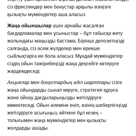
сіз фриспиндер мен бонустар арқылы өзіңізге
қызықты мүмкіндіктер аша аласыз.
Жаңа ойыншылар
үшін арнайы жасалған
бағдарламалар мен ұсыныстар – бұл табысқа жету
жолындағы маңызды бастама. Бірінші депозитіңізді
салғанда, сіз әсем жүлделер мен ерекше
сыйлықтарға ие бола аласыз. Мұндай мүмкіндіктер
сіздің ойын тәжірибеңізді жаңа деңгейге көтеруге
жәрдемдеседі.
Акциялар мен бонустардың әділ шарттары
сізге
жаңа ойындарды сынап көруге, стратегия құруға
және ойнау дағдыларыңызды жетілдіруге
көмектеседі. Ойын әлеміне еніп, өзінің шеберлігіңізді
жетілдіруге асығыңыз, өйткені бұл кезең –
толығымен жаңа мүмкіндіктер мен қызықты
жолдарды ашады.