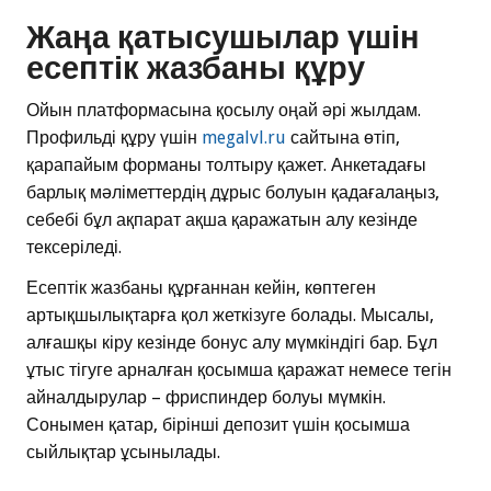
Жаңа қатысушылар үшін
есептік жазбаны құру
Ойын платформасына қосылу оңай әрі жылдам.
Профильді құру үшін
megalvl.ru
сайтына өтіп,
қарапайым форманы толтыру қажет. Анкетадағы
барлық мәліметтердің дұрыс болуын қадағалаңыз,
себебі бұл ақпарат ақша қаражатын алу кезінде
тексеріледі.
Есептік жазбаны құрғаннан кейін, көптеген
артықшылықтарға қол жеткізуге болады. Мысалы,
алғашқы кіру кезінде бонус алу мүмкіндігі бар. Бұл
ұтыс тігуге арналған қосымша қаражат немесе тегін
айналдырулар – фриспиндер болуы мүмкін.
Сонымен қатар, бірінші депозит үшін қосымша
сыйлықтар ұсынылады.