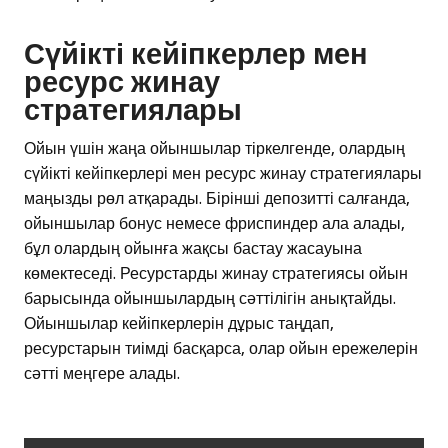
Сүйікті кейіпкерлер мен
ресурс жинау
стратегиялары
Ойын үшін жаңа ойыншылар тіркелгенде, олардың
сүйікті кейіпкерлері мен ресурс жинау стратегиялары
маңызды рөл атқарады. Бірінші депозитті салғанда,
ойыншылар бонус немесе фриспиндер ала алады,
бұл олардың ойынға жақсы бастау жасауына
көмектеседі. Ресурстарды жинау стратегиясы ойын
барысында ойыншылардың сәттілігін анықтайды.
Ойыншылар кейіпкерлерін дұрыс таңдап,
ресурстарын тиімді басқарса, олар ойын ережелерін
сәтті меңгере алады.