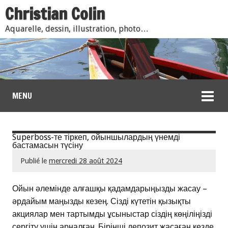
Christian Colin
Aquarelle, dessin, illustration, photo…
MENU
Superboss-те тіркеп, ойыншылардың үнемді
бастамасын түсіну
Publié le
mercredi 28 août 2024
Ойын әлемінде алғашқы қадамдарыңызды жасау –
әрдайым маңызды кезең. Сізді күтетін қызықты
акциялар мен тартымды ұсыныстар сіздің көңіліңізді
сергіту үшін арналған. Бірінші депозит жасаған кезде,