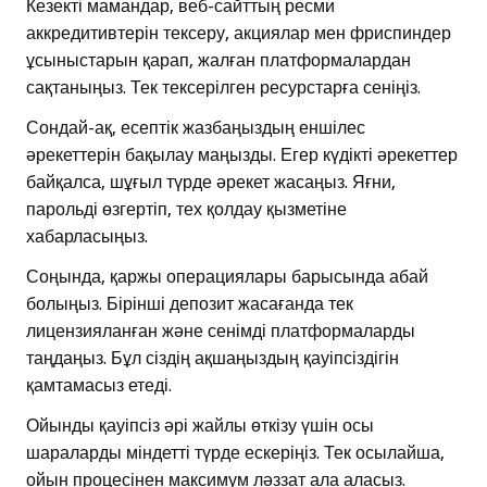
Кезекті мамандар, веб-сайттың ресми
аккредитивтерін тексеру, акциялар мен фриспиндер
ұсыныстарын қарап, жалған платформалардан
сақтаныңыз. Тек тексерілген ресурстарға сеніңіз.
Сондай-ақ, есептік жазбаңыздың еншілес
әрекеттерін бақылау маңызды. Егер күдікті әрекеттер
байқалса, шұғыл түрде әрекет жасаңыз. Яғни,
парольді өзгертіп, тех қолдау қызметіне
хабарласыңыз.
Соңында, қаржы операциялары барысында абай
болыңыз. Бірінші депозит жасағанда тек
лицензияланған және сенімді платформаларды
таңдаңыз. Бұл сіздің ақшаңыздың қауіпсіздігін
қамтамасыз етеді.
Ойынды қауіпсіз әрі жайлы өткізу үшін осы
шараларды міндетті түрде ескеріңіз. Тек осылайша,
ойын процесінен максимум ләззат ала аласыз.