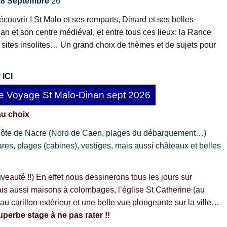
8 Septembre
26
couvrir ! St Malo et ses remparts, Dinard et ses belles
n et son centre médiéval, et entre tous ces lieux: la Rance
 sites insolites… Un grand choix de thèmes et de sujets pour
 ICI
e Voyage St Malo-Dinan sept 2026
au choix
a Côte de Nacre (Nord de Caen, plages du débarquement…)
res, plages (cabines), vestiges, mais aussi châteaux et belles
veauté !!) En effet nous dessinerons tous les jours sur
mais aussi maisons à colombages, l’église St Catherine (au
 au carillon extérieur et une belle vue plongeante sur la ville…
perbe stage à ne pas rater !!