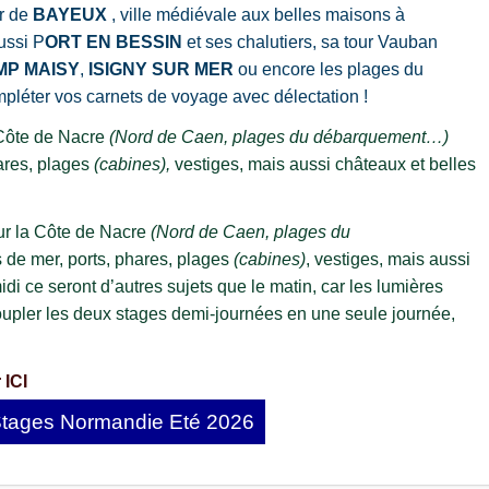
r de
BAYEUX
, ville médiévale aux belles maisons à
ussi P
ORT EN BESSIN
et ses chalutiers, sa tour Vauban
P MAISY
,
ISIGNY SUR MER
ou encore les plages du
léter vos carnets de voyage avec délectation !
Côte de Nacre
(Nord de Caen, plages du débarquement…)
ares, plages
(cabines),
vestiges, mais aussi châteaux et belles
r la Côte de Nacre
(Nord de Caen, plages du
 de mer, ports, phares, plages
(cabines)
, vestiges, mais aussi
idi ce seront d’autres sujets que le matin, car les lumières
 coupler les deux stages demi-journées en une seule journée,
 ICI
Stages Normandie Eté 2026