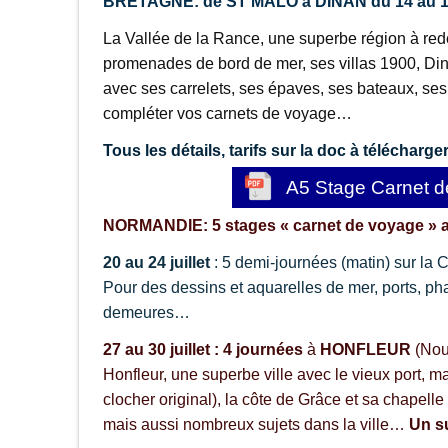
BRETAGNE: de ST MALO à DINAN du 14 au 1
La Vallée de la Rance, une superbe région à redé
promenades de bord de mer, ses villas 1900, Dina
avec ses carrelets, ses épaves, ses bateaux, ses
compléter vos carnets de voyage…
Tous les détails, tarifs sur la doc à télécharger
A5 Stage Carnet d
NORMANDIE: 5 stages « carnet de voyage » 
20 au 24 juillet
: 5 demi-journées (matin) sur l
Pour des dessins et aquarelles de mer, ports, pha
demeures…
27 au 30 juillet : 4 journées
à
HONFLEUR
(Nou
Honfleur, une superbe ville avec le vieux port, 
clocher original), la côte de Grâce et sa chapelle
mais aussi nombreux sujets dans la ville…
Un su