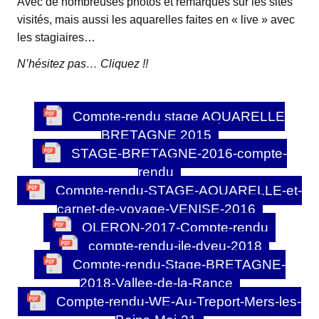
Avec de nombreuses photos et remarques sur les sites
visités, mais aussi les aquarelles faites en « live » avec
les stagiaires…
N’hésitez pas… Cliquez !!
Compte-rendu stage AQUARELLE
BRETAGNE 2015
STAGE-BRETAGNE-2016-compte-
rendu
Compte-rendu-STAGE-AQUARELLE-et-
carnet-de-voyage-VENISE-2016
OLERON-2017-Compte-rendu
compte-rendu-ile-dyeu-2018
Compte-rendu-Stage-BRETAGNE-
2018-Vallee-de-la-Rance
Compte-rendu-WE-Au-Treport-Mers-les-